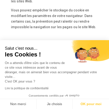
les sites Web.
Vous pouvez empêcher le stockage du cookie en
modifiant les paramètres de votre navigateur. Dans
certains cas, la prévention peut ralentir ou rendre
impossible la navigation sur les pages ou le site Web.
Sécurité des données
Salut c'est nous...
les Cookies !
Nous assurons la sécurité des données de nos
services en utilisant des méthodes proportionnées à
On a attendu d'être sûrs que le contenu de
la gravité et à la sophistication des menaces ainsi
ce site vous intéresse avant de vous
qu’au coût.
déranger, mais on aimerait bien vous accompagner pendant votre
visite...
RTB
prend soin d’effectuer des actions visant à
C'est OK pour vous ?
prévenir les violations de la sécurité des données ou à
Lire la politique de confidentialité
éliminer les perturbations qui affectent la sécurité des
Consentements certifiés par
données. En outre, nous utilisons tous les moyens
pour garantir que la confidentialité des messages ou
Non merci
Je choisis
OK pour moi
la protection de la vie privée ne soit pas indûment